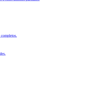
s completos.
des.