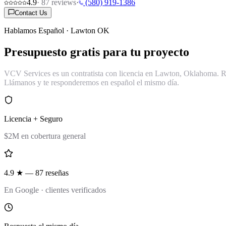
4.9
·
87
reviews
·
(580) 919-1386
Contact Us
Hablamos Español · Lawton OK
Presupuesto
gratis
para tu proyecto
VCV Services es un contratista con licencia en Lawton, Oklahoma. Re
Llámanos y te responderemos en español el mismo día.
Licencia + Seguro
$2M en cobertura general
4.9 ★ — 87 reseñas
En Google · clientes verificados