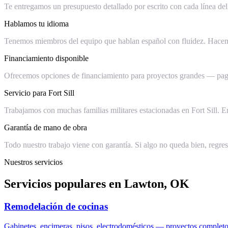
Te entregamos un presupuesto detallado por escrito con cada línea del 
Hablamos tu idioma
Tenemos miembros del equipo que hablan español con fluidez. Hacemos 
Financiamiento disponible
Ofrecemos opciones de financiamiento para proyectos grandes — pagos 
Servicio para Fort Sill
Trabajamos con muchas familias militares estacionadas en Fort Sill. 
Garantía de mano de obra
Todo nuestro trabajo viene con garantía. Si algo no queda bien, regres
Nuestros servicios
Servicios populares en Lawton, OK
Remodelación de cocinas
Gabinetes, encimeras, pisos, electrodomésticos — proyectos completo