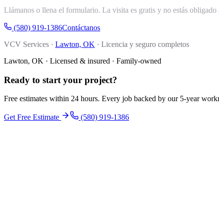
Llámanos o llena el formulario. La visita es gratis y no estás obligado 
(580) 919-1386
Contáctanos
VCV Services ·
Lawton, OK
· Licencia y seguro completos
Lawton, OK · Licensed & insured · Family-owned
Ready to start your
project
?
Free estimates within 24 hours. Every job backed by our 5-year wor
Get Free Estimate
(580) 919-1386