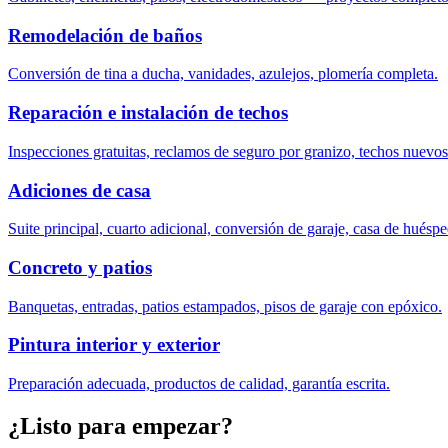
Remodelación de baños
Conversión de tina a ducha, vanidades, azulejos, plomería completa.
Reparación e instalación de techos
Inspecciones gratuitas, reclamos de seguro por granizo, techos nuevo
Adiciones de casa
Suite principal, cuarto adicional, conversión de garaje, casa de huéspe
Concreto y patios
Banquetas, entradas, patios estampados, pisos de garaje con epóxico.
Pintura interior y exterior
Preparación adecuada, productos de calidad, garantía escrita.
¿Listo para empezar?