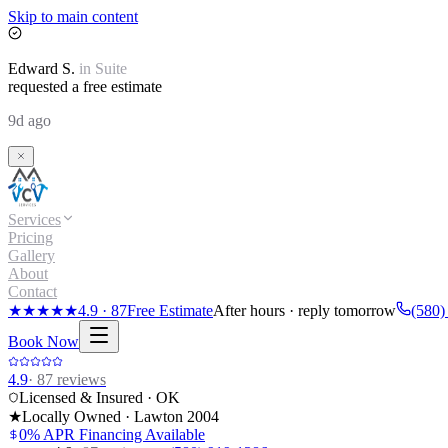
Skip to main content
Edward
S.
in
Suite
requested a free estimate
9d ago
Services
Pricing
Gallery
About
Contact
★★★★★
4.9
·
87
Free Estimate
After hours · reply tomorrow
(580)
Book Now
4.9
·
87
reviews
Licensed & Insured · OK
★
Locally Owned · Lawton
2004
0% APR Financing Available